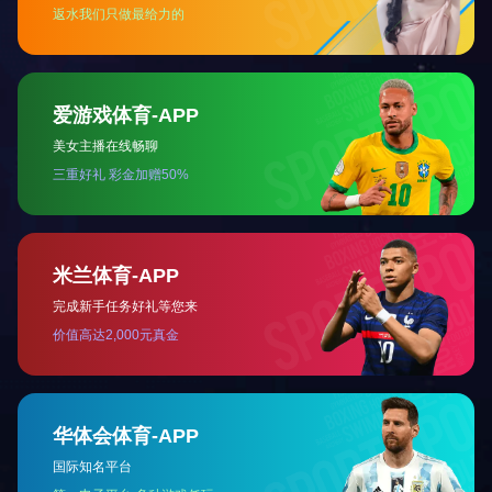
盲板法兰
联系我们
...
CONTACT US
全国服务热线：
+18257789666
共
13
条记
华体平台
地址：温州经济技术开发区永强大
道1341号
联系人：18257789666（同微信）
联系人：13566276152（同微信）
网址：
http://www.cosebuoneditalia.com
友情链接:
华体(中国)一站式服务平台
|
关于我们
|
新闻资讯
|
产品展示