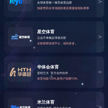
华体(中国)一站
关于我们
新闻资讯
产品展示
工
式服务平台
产品展示
产品展示
国标法兰
视镜