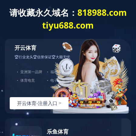
公告：
华体平台(原温