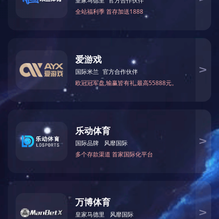
不锈钢法兰
对焊法兰
带颈对焊美标法兰
大型换热器管板
快装法兰
人孔圈
容器法兰
容器管板法兰
八字法兰