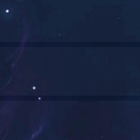
讯
产品展示
工程案例
资质荣誉
营销网络
产品展示