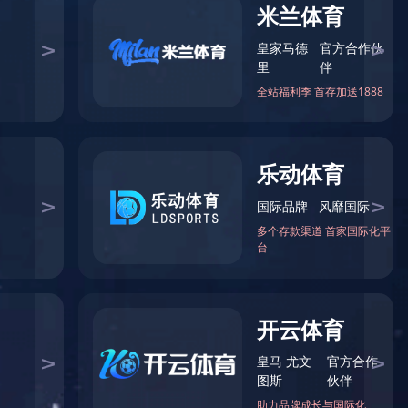
在线留言
联系我们
当前位置：首页 > 产品展示
视镜
华体平台：2022/12/12