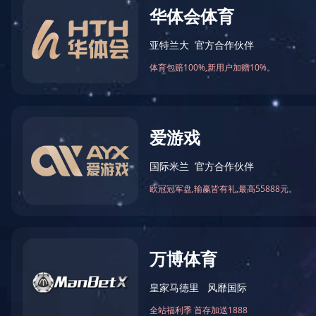
华体(中国)一站
关于我们
新闻资
式服务平台
产品展示
国标法兰
视镜