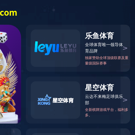
全国服务热线：
+18257789666
型号及不锈钢、碳钢大口径原板法兰和水处理非标法兰、及锻打法兰、大