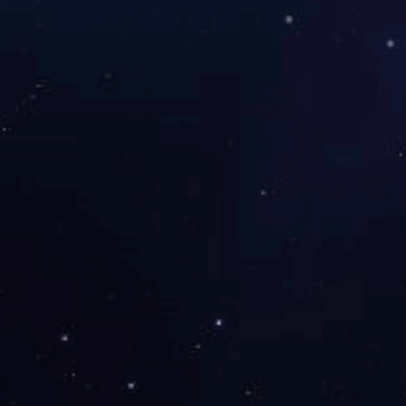
联系人：13566276152（同微信）
网址：
http://www.cosebuoneditalia.com
资质荣誉
友情链接: