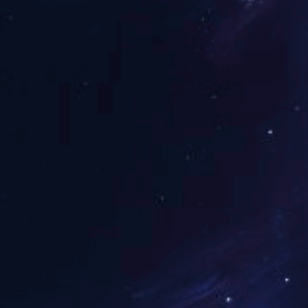
平焊法兰
温州标准人孔
标准不锈钢法兰
热销产品
平焊法兰
[2022/12/12]
平焊法兰
[2022/12/12]
平焊法兰