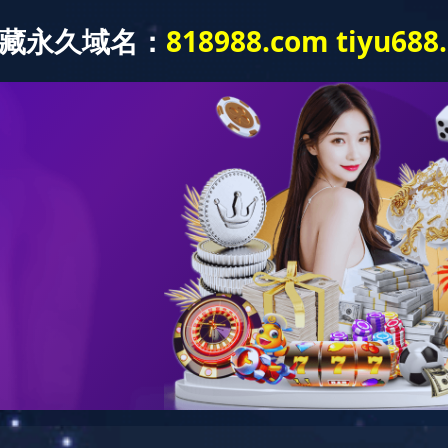
华体平台(原温州经济技术开发区伟业法兰厂)是专业生产各种