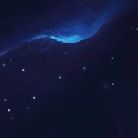
[2022/12/12]
平焊法兰
[2022/12/12]
平焊法兰
[2022/12/12]
联系我们
CONTACT US
全国服务热线：
+18257789666
华体平台
地址：温州经济技术开发区永强大
道1341号
联系人：18257789666（同微信）