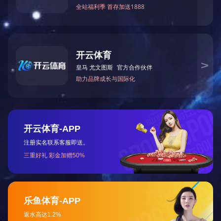
平焊法兰
温州标准人孔
标准不锈钢法兰
热销产品
平焊法兰
[2022/12/12]
平焊法兰
[2022/12/12]
平焊法兰