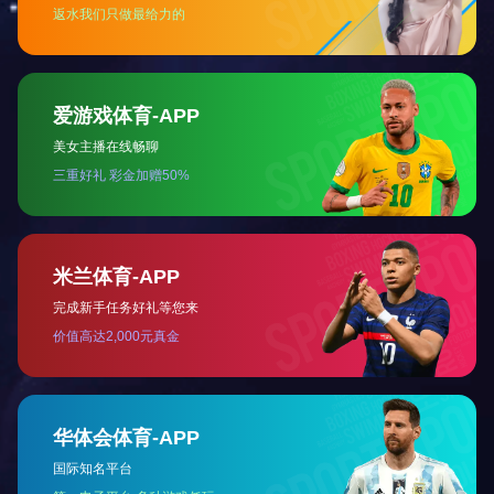
[2022/12/12]
平焊法兰
[2022/12/12]
平焊法兰
[2022/12/12]
联系我们
CONTACT US
全国服务热线：
+18257789666
华体平台
地址：温州经济技术开发区永强大
道1341号
联系人：18257789666（同微信）